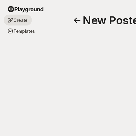
New Post
Create
Templates